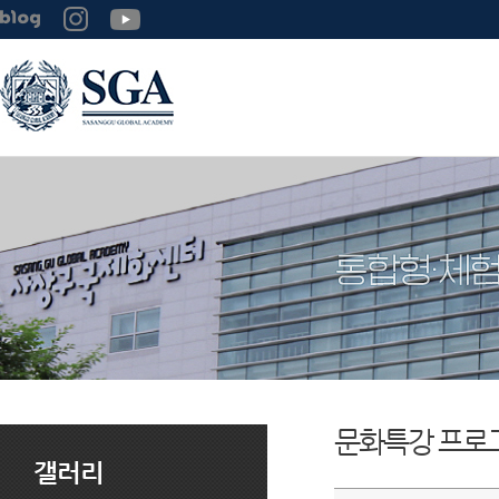
문화특강 프로
갤러리