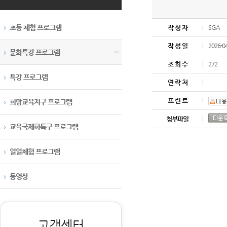
초등 체험 프로그램
작 성 자
SGA
작 성 일
2026-0
문화특강 프로그램
〓
조 회 수
272
특강 프로그램
연 락 처
프 린 트
희망교육지구 프로그램
첨부파일
교육국제화특구 프로그램
일일체험 프로그램
동영상
고객센터