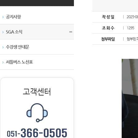
공지사항
작 성 일
2025-0
조 회 수
1295
SGA 소식
〓
첨부파일
첨부된 
수강생 안내문
셔틀버스 노선표
고객센터